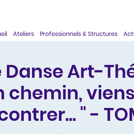
eil
Ateliers
Professionnels & Structures
Act
 Danse Art-Th
n chemin, viens
ontrer... " - TO