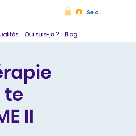
Se connecter
ualités
Qui suis-je ?
Blog
érapie
 te
ME II