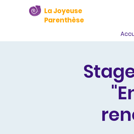
La Joyeuse
Parenthèse
Accu
Stage
"E
renc