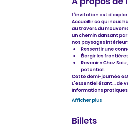
À propos de 
L’invitation est d’explor
Accueillir ce qui nous h
au travers du mouvement.
un chemin dansant pars
nos paysages intérieurs 
Ressentir une conne
Élargir les frontièr
Revenir « Chez Soi »
potentiel.
Cette demi-journée est
L’essentiel étant... de v
Informations pratiques
Afficher plus
Billets