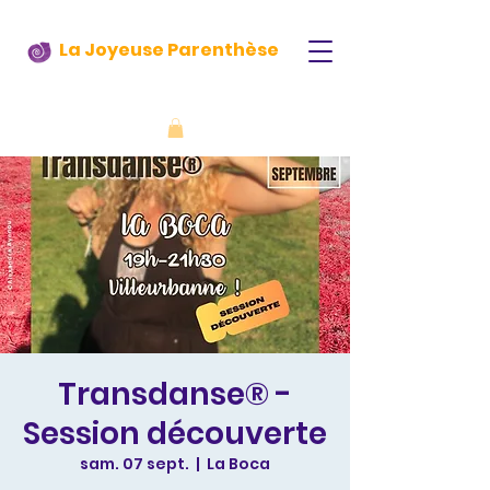
La Joyeuse Parenthèse
Transdanse® -
Session découverte
sam. 07 sept.
  |  
La Boca